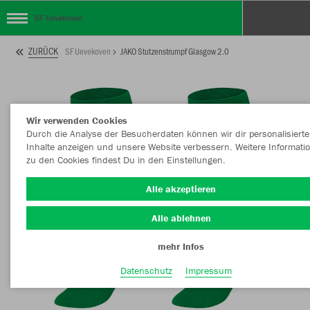
SF Uevekoven
ZURÜCK
SF Uevekoven
JAKO Stutzenstrumpf Glasgow 2.0
Wir verwenden Cookies
Durch die Analyse der Besucherdaten können wir dir personalisierte
Inhalte anzeigen und unsere Website verbessern. Weitere Informati
zu den Cookies findest Du in den Einstellungen.
Alle akzeptieren
Alle ablehnen
mehr Infos
Datenschutz
Impressum