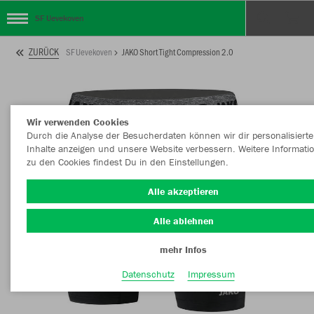
SF Uevekoven
ZURÜCK
SF Uevekoven
JAKO Short Tight Compression 2.0
Wir verwenden Cookies
Durch die Analyse der Besucherdaten können wir dir personalisierte
Inhalte anzeigen und unsere Website verbessern. Weitere Informati
zu den Cookies findest Du in den Einstellungen.
Alle akzeptieren
Alle ablehnen
mehr Infos
Datenschutz
Impressum