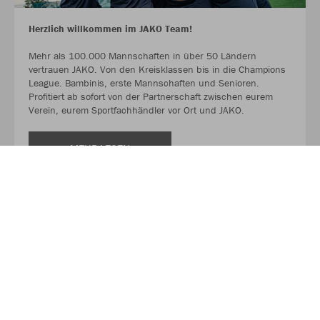
Herzlich willkommen im JAKO Team!
Mehr als 100.000 Mannschaften in über 50 Ländern
vertrauen JAKO. Von den Kreisklassen bis in die Champions
League. Bambinis, erste Mannschaften und Senioren.
Profitiert ab sofort von der Partnerschaft zwischen eurem
Verein, eurem Sportfachhändler vor Ort und JAKO.
MEHR LESEN