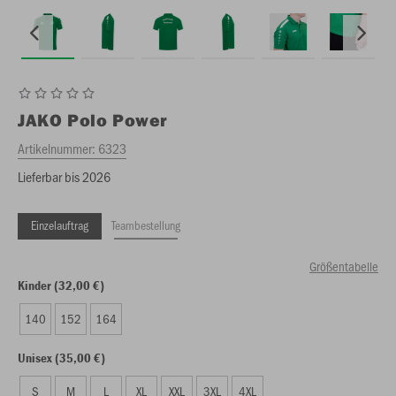
JAKO
Polo Power
Artikelnummer:
6323
Lieferbar bis 2026
Einzelauftrag
Teambestellung
Größentabelle
Kinder (32,00 €)
140
152
164
Unisex (35,00 €)
S
M
L
XL
XXL
3XL
4XL