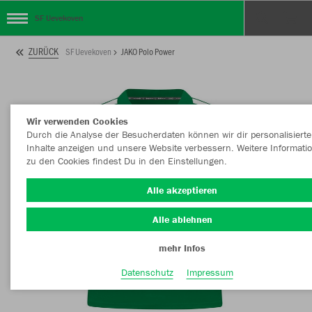
SF Uevekoven
ZURÜCK
SF Uevekoven
JAKO Polo Power
Wir verwenden Cookies
Durch die Analyse der Besucherdaten können wir dir personalisierte
Inhalte anzeigen und unsere Website verbessern. Weitere Informati
zu den Cookies findest Du in den Einstellungen.
Alle akzeptieren
Alle ablehnen
mehr Infos
Datenschutz
Impressum