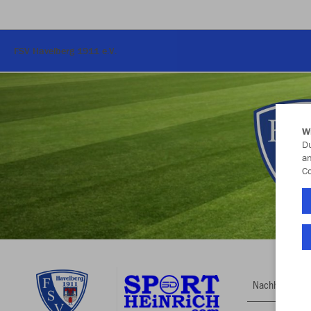
FSV Havelberg 1911 e.V.
W
Du
an
Co
Nachhaltig