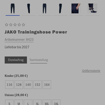
JAKO
Trainingshose Power
Artikelnummer:
8423
Lieferbar bis 2027
Einzelauftrag
Teambestellung
Größentabelle
Kinder (25,00 €)
116
128
140
152
164
Unisex (28,00 €)
S
M
L
XL
XXL
3XL