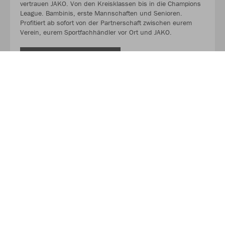
vertrauen JAKO. Von den Kreisklassen bis in die Champions
League. Bambinis, erste Mannschaften und Senioren.
Profitiert ab sofort von der Partnerschaft zwischen eurem
Verein, eurem Sportfachhändler vor Ort und JAKO.
MEHR LESEN
Über JAKO
Aus der Garage zum führenden Teamsport-Ausrüster. Die
Erfolgsgeschichte von JAKO beginnt 1989 und dauert bis