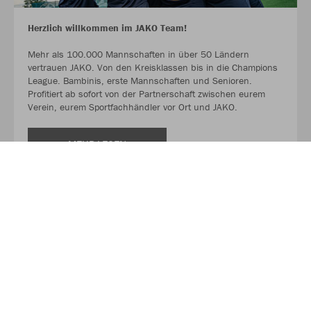
Herzlich willkommen im JAKO Team!
Mehr als 100.000 Mannschaften in über 50 Ländern
vertrauen JAKO. Von den Kreisklassen bis in die Champions
League. Bambinis, erste Mannschaften und Senioren.
Profitiert ab sofort von der Partnerschaft zwischen eurem
Verein, eurem Sportfachhändler vor Ort und JAKO.
MEHR LESEN