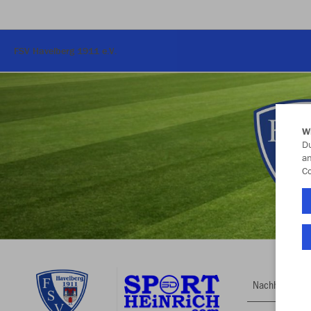
FSV Havelberg 1911 e.V.
W
Du
an
Co
Nachhaltig