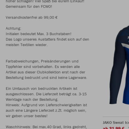
höher schlagen! Viel Spaß bei eurem Einkauf!
Gemeinsam für den FCWO!
Versandkostenfrei ab 99,00 €
Achtung:
Initialen bedeutet Max. 3 Buchstaben!
Das Logo unseres Austatters findet sich auf den
meisten Textilien wieder.
Farbabweichungen, Preisänderungen und
Tippfehler sind vorbehalten. Es werden alle
Artikel aus dieser Clubkollektion erst nach der
Bestellung bedruckt und sind keine Lagerware.
Ein Umtausch von bedruckten Artikeln ist
ausgeschlossen. Die Lieferzeit beträgt ca. 3-15
Werktage nach der Bestellung.
Hinweis: Aufgrund von Lieferschwierigkeiten ist
auch eine Längere Lieferzeit z.Zt. möglich sein,
wir geben unser bestes!
JAKO Sweat Ic
Waschhinweis: Bei max.40 Grad, links gedreht,
ab 31,99 €