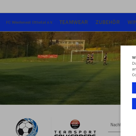
TEAMWEAR
ZUBEHÖR
WI
FC Wiedenest Othetal e.V.
W
Du
an
Co
Nachhaltig