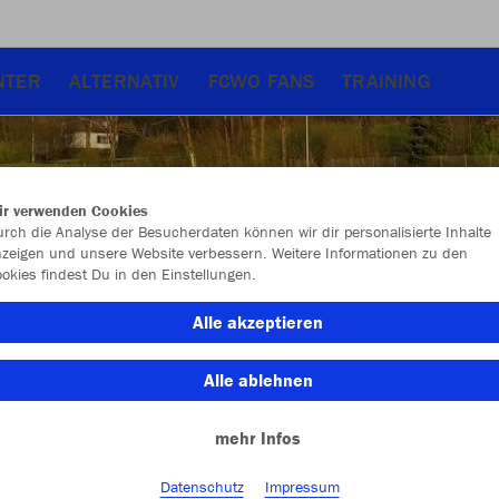
NTER
ALTERNATIV
FCWO FANS
TRAINING
ir verwenden Cookies
rch die Analyse der Besucherdaten können wir dir personalisierte Inhalte
zeigen und unsere Website verbessern. Weitere Informationen zu den
okies findest Du in den Einstellungen.
Alle akzeptieren
Alle ablehnen
mehr Infos
Farbe
Datenschutz
Impressum