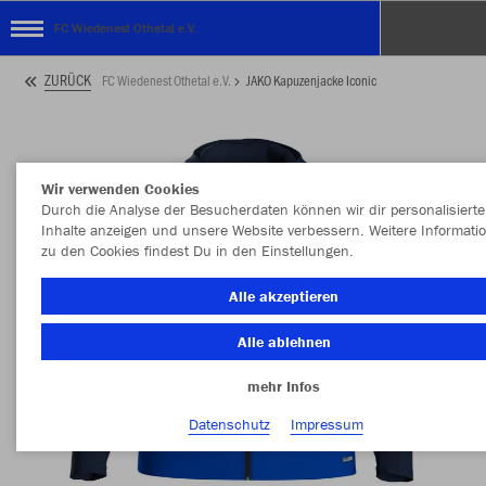
FC Wiedenest Othetal e.V.
ZURÜCK
FC Wiedenest Othetal e.V.
JAKO Kapuzenjacke Iconic
Wir verwenden Cookies
Durch die Analyse der Besucherdaten können wir dir personalisierte
Inhalte anzeigen und unsere Website verbessern. Weitere Informati
zu den Cookies findest Du in den Einstellungen.
Alle akzeptieren
Alle ablehnen
mehr Infos
Datenschutz
Impressum