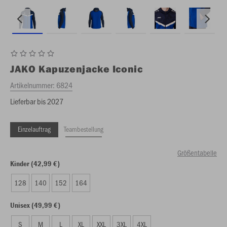
JAKO
Kapuzenjacke Iconic
Artikelnummer:
6824
Lieferbar bis 2027
Einzelauftrag
Teambestellung
Größentabelle
Kinder (42,99 €)
128
140
152
164
Unisex (49,99 €)
S
M
L
XL
XXL
3XL
4XL