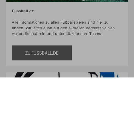
Fussball.de
Alle Informationen zu allen Fußballspielen sind hier zu
finden. Wir leiten euch auf den aktuellen Vereinsspielplan
weiter. Schaut rein und unterstützt unsere Teams.
ZU FUSSBALL.DE
FC Wiedenest- Othetal e.V.