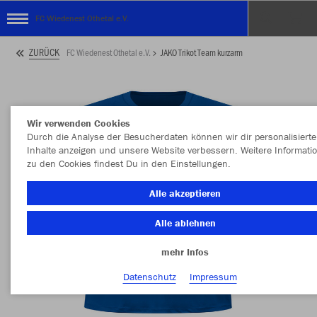
FC Wiedenest Othetal e.V.
ZURÜCK
FC Wiedenest Othetal e.V.
JAKO Trikot Team kurzarm
Wir verwenden Cookies
Durch die Analyse der Besucherdaten können wir dir personalisierte
Inhalte anzeigen und unsere Website verbessern. Weitere Informati
zu den Cookies findest Du in den Einstellungen.
Alle akzeptieren
Alle ablehnen
mehr Infos
Datenschutz
Impressum