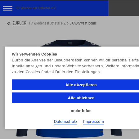
FC Wiedenest Othetal e.V.
ZURÜCK
FC Wiedenest Othetal e.V.
JAKO Sweat Iconic
Wir verwenden Cookies
Durch die Analyse der Besucherdaten können wir dir personalisierte
Inhalte anzeigen und unsere Website verbessern. Weitere Informati
zu den Cookies findest Du in den Einstellungen.
Alle akzeptieren
Alle ablehnen
mehr Infos
Datenschutz
Impressum