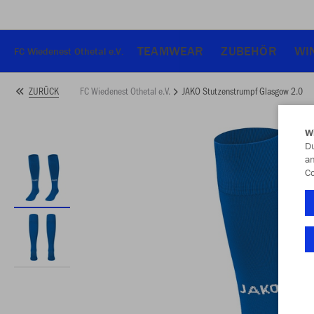
TEAMWEAR
ZUBEHÖR
WI
FC Wiedenest Othetal e.V.
FC Wiedenest Othetal e.V.
JAKO Stutzenstrumpf Glasgow 2.0
ZURÜCK
W
Du
an
Co