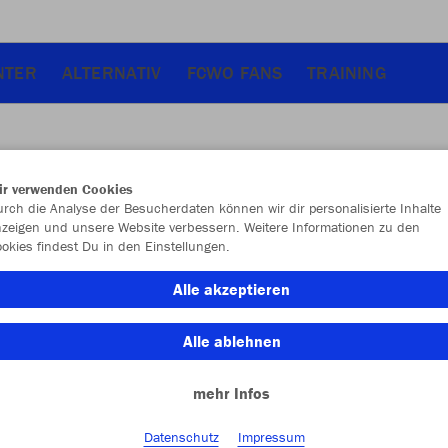
NTER
ALTERNATIV
FCWO FANS
TRAINING
ir verwenden Cookies
JAK
rch die Analyse der Besucherdaten können wir dir personalisierte Inhalte
zeigen und unsere Website verbessern. Weitere Informationen zu den
2.0
okies findest Du in den Einstellungen.
sportroyal
Alle akzeptieren
Alle ablehnen
mehr Infos
Datenschutz
Impressum