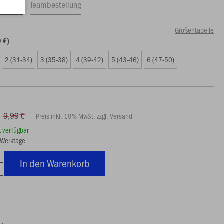
ftrag
Teambestellung
Größentabelle
9 €)
2 (31-34)
3 (35-38)
4 (39-42)
5 (43-46)
6 (47-50)
9,99 €
Preis inkl. 19% MwSt. zzgl. Versand
rt verfügbar
5 Werktage
In den Warenkorb