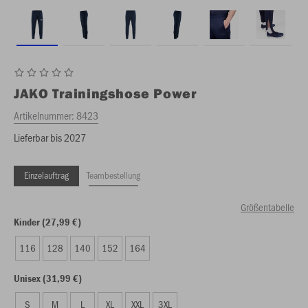
JAKO
Trainingshose Power
Artikelnummer:
8423
Lieferbar bis 2027
Einzelauftrag
Teambestellung
Größentabelle
Kinder (27,99 €)
116
128
140
152
164
Unisex (31,99 €)
S
M
L
XL
XXL
3XL