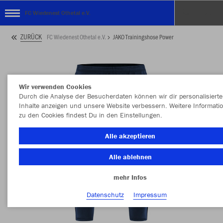
FC Wiedenest Othetal e.V.
ZURÜCK
FC Wiedenest Othetal e.V.
JAKO Trainingshose Power
Wir verwenden Cookies
Durch die Analyse der Besucherdaten können wir dir personalisierte
Inhalte anzeigen und unsere Website verbessern. Weitere Informati
zu den Cookies findest Du in den Einstellungen.
Alle akzeptieren
Alle ablehnen
mehr Infos
Datenschutz
Impressum