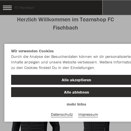
FC Fischbach
Herzlich Willkommen im Teamshop FC
Fischbach
Wir verwenden Cookies
Nachhaltig
Farbe
Durch die Analyse der Besucherdaten können wir dir personalisierte
Inhalte anzeigen und unsere Website verbessern. Weitere Informati
zu den Cookies findest Du in den Einstellungen.
Alle akzeptieren
Alle ablehnen
mehr Infos
Datenschutz
Impressum