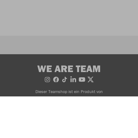
WE ARE TEAM
Dieser Teamshop ist ein Produkt von
Bestellung widerrufen
AGB
Widerrufsbedingungen
Datenschutzerklärung
Zahlung- & Lieferinformationen
Impressum