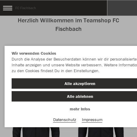
FC Fischbach
Herzlich Willkommen im Teamshop FC
Fischbach
Wir verwenden Cookies
Nachhaltig
Farbe
Durch die Analyse der Besucherdaten können wir dir personalisierte
Inhalte anzeigen und unsere Website verbessern. Weitere Informati
zu den Cookies findest Du in den Einstellungen.
Alle akzeptieren
Alle ablehnen
mehr Infos
Datenschutz
Impressum