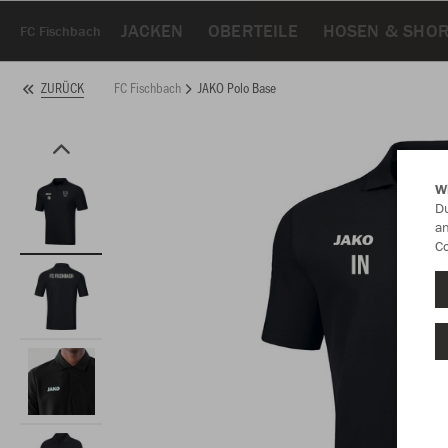
JACKEN
OBERTEILE
HOSEN & SHO
FC Fischbach
FC Fischbach
JAKO Polo Base
ZURÜCK
W
Du
an
Co