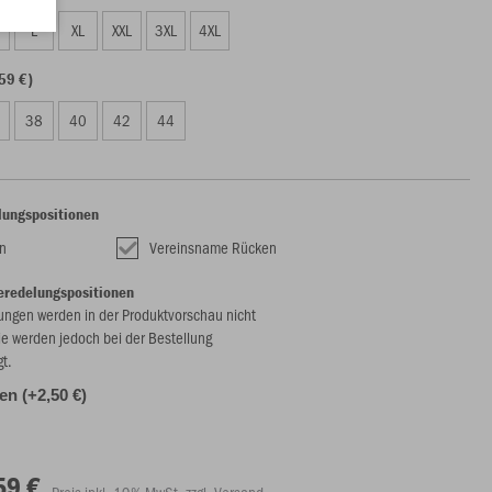
L
XL
XXL
3XL
4XL
59 €)
38
40
42
44
lungspositionen
n
Vereinsname Rücken
eredelungspositionen
ungen werden in der Produktvorschau nicht
ie werden jedoch bei der Bestellung
gt.
len (+2,50 €)
59 €