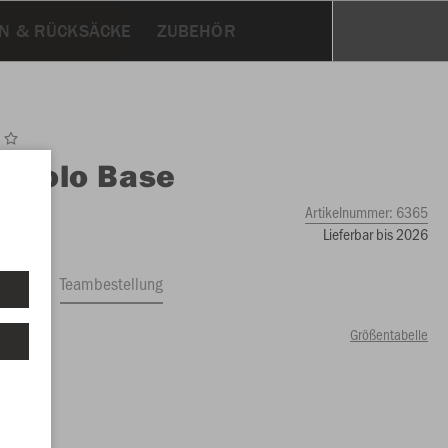
N & RÜCKSÄCKE
ZUBEHÖR
O
Polo Base
Artikelnummer:
6365
Lieferbar bis 2026
ftrag
Teambestellung
Größentabelle
59 €)
2
164
59 €)