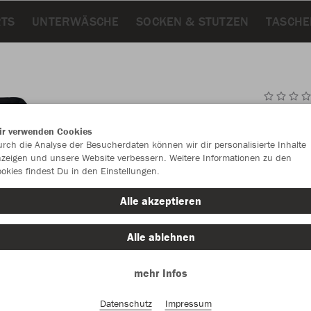
RTS
UNTERWÄSCHE
SOCKEN & STUTZEN
TASCHE
JAK
ir verwenden Cookies
rch die Analyse der Besucherdaten können wir dir personalisierte Inhalte
zeigen und unsere Website verbessern. Weitere Informationen zu den
okies findest Du in den Einstellungen.
Einzelau
Alle akzeptieren
Alle ablehnen
Kinder (25,
mehr Infos
140
15
Unisex (28,
Datenschutz
Impressum