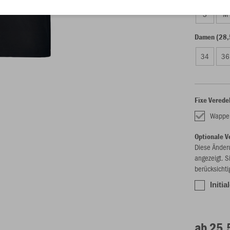
S
M
Damen (28,
34
36
Fixe Verede
Wappe
Optionale V
Diese Änder
angezeigt. S
berücksichti
Initia
ab 25,