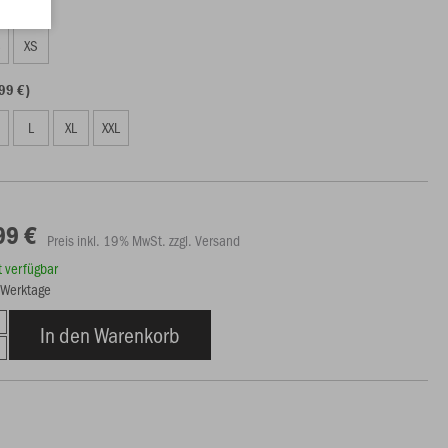
99 €)
S
XS
99 €)
L
XL
XXL
99 €
Preis inkl. 19% MwSt. zzgl. Versand
rt verfügbar
6 Werktage
In den Warenkorb