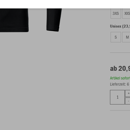
Kinder (20,
3XS
XX
Unisex (23,
S
M
ab 20,
Artikel sofo
Lieferzeit: 