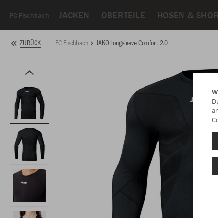
JACKEN
OBERTEILE
HOSEN & SHO
FC Fischbach
FC Fischbach
JAKO Longsleeve Comfort 2.0
ZURÜCK
W
Du
an
Co