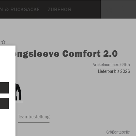
N & RÜCKSÄCKE
ZUBEHÖR
O
Longsleeve Comfort 2.0
Artikelnummer:
6455
Lieferbar bis 2026
ftrag
Teambestellung
Größentabelle