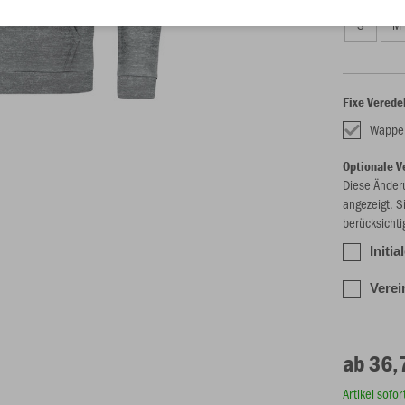
S
M
Fixe Verede
Wappe
Optionale V
Diese Änder
angezeigt. S
berücksichti
Initia
Verei
ab 36,
Artikel sofo