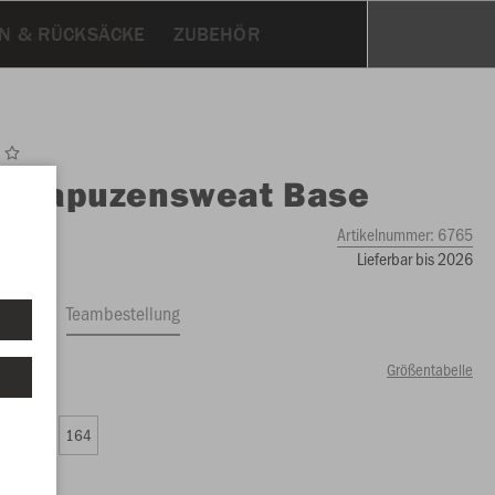
N & RÜCKSÄCKE
ZUBEHÖR
O
Kapuzensweat Base
Artikelnummer:
6765
Lieferbar bis 2026
ftrag
Teambestellung
Größentabelle
79 €)
0
152
164
79 €)