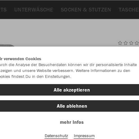
RTS
UNTERWÄSCHE
SOCKEN & STUTZEN
TASCHE
JAK
ir verwenden Cookies
rch die Analyse der Besucherdaten können wir dir personalisierte Inhalte
zeigen und unsere Website verbessern. Weitere Informationen zu den
okies findest Du in den Einstellungen.
Einzelau
Alle akzeptieren
Alle ablehnen
Kinder (36,
mehr Infos
128
14
Unisex (39,
Datenschutz
Impressum