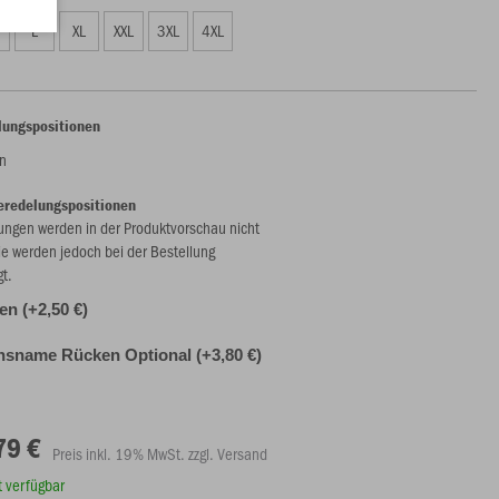
L
XL
XXL
3XL
4XL
lungspositionen
n
eredelungspositionen
ungen werden in der Produktvorschau nicht
ie werden jedoch bei der Bestellung
gt.
len (+2,50 €)
nsname Rücken Optional (+3,80 €)
79 €
Preis inkl. 19% MwSt. zzgl. Versand
rt verfügbar