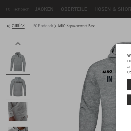
JACKEN
OBERTEILE
HOSEN & SHO
FC Fischbach
FC Fischbach
JAKO Kapuzensweat Base
ZURÜCK
W
Du
an
Co