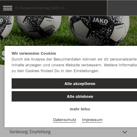
FC Borussia Derschlag 1920 e.V.
Wir verwenden Cookies
Durch die Analyse der Besucherdaten können wir dir personalisierte
Inhalte anzeigen und unsere Website verbessern. Weitere Informati
zu den Cookies findest Du in den Einstellungen.
TEAMSHOP - FC BORUSSIA DERSCHLAG e.V.
Alle akzeptieren
Alle ablehnen
mehr Infos
Nachhaltig
Farbe
Datenschutz
Impressum