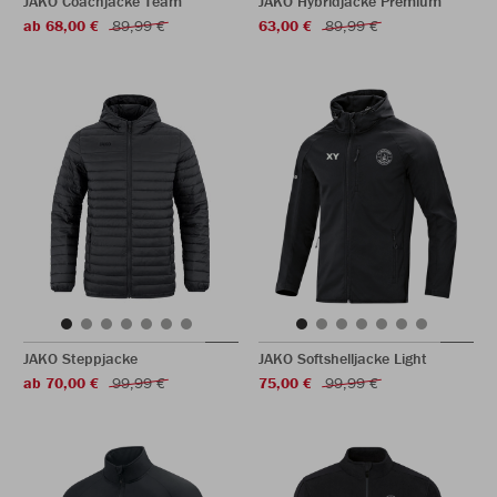
JAKO Coachjacke Team
JAKO Hybridjacke Premium
ab 68,00 €
89,99 €
63,00 €
89,99 €
JAKO Steppjacke
JAKO Softshelljacke Light
ab 70,00 €
99,99 €
75,00 €
99,99 €