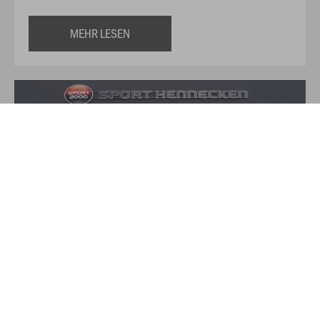
MEHR LESEN
Über Sport Hennecken
Auf über 350qm finden Sie hier alles für Ihre Sport und
Freizeit-Aktivitäten. Das Verkaufsteam von Sport Hennecken,
zu dem neben Torsten und Heike Hennecken noch drei
weitere Angestellte gehören, versucht durch freundliche
kompetente Beratung dem Kunden bei modischen und
funktionellen Einkäufen zur Seite zu stehen und zu