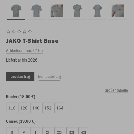
JAKO
T-Shirt Base
Artikelnummer:
6165
Lieferbar bis 2026
Einzelauftrag
Teambestellung
Größentabelle
Kinder (18,00 €)
116
128
140
152
164
Unisex (19,00 €)
S
M
L
XL
XXL
3XL
4XL