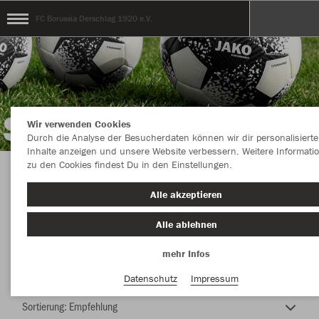
FC Borussia Derschlag 1920 e.V.
Wir verwenden Cookies
Durch die Analyse der Besucherdaten können wir dir personalisierte
Inhalte anzeigen und unsere Website verbessern. Weitere Informati
zu den Cookies findest Du in den Einstellungen.
TEAMSHOP - FC BORUSSIA DERSCHLAG e.V.
Alle akzeptieren
Alle ablehnen
mehr Infos
Farbe
Datenschutz
Impressum