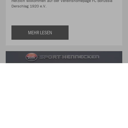
Herzlich willkommen auf der Vereinshomepage FC Borussia
Derschlag 1920 e.V.
MEHR LESEN
Über Sport Hennecken
Auf über 350qm finden Sie hier alles für Ihre Sport und
Freizeit-Aktivitäten. Das Verkaufsteam von Sport Hennecken,
zu dem neben Torsten und Heike Hennecken noch drei