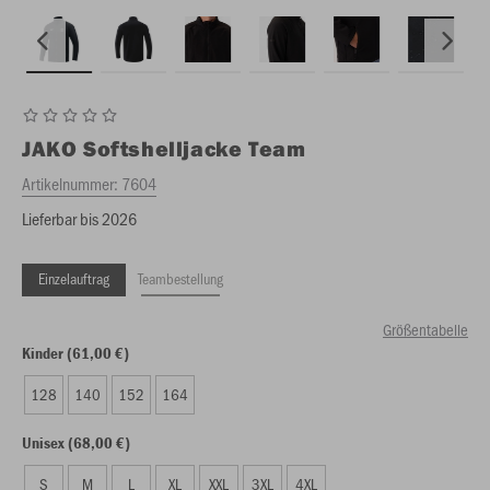
JAKO
Softshelljacke Team
Artikelnummer:
7604
Lieferbar bis 2026
Einzelauftrag
Teambestellung
Größentabelle
Kinder (61,00 €)
128
140
152
164
Unisex (68,00 €)
S
M
L
XL
XXL
3XL
4XL