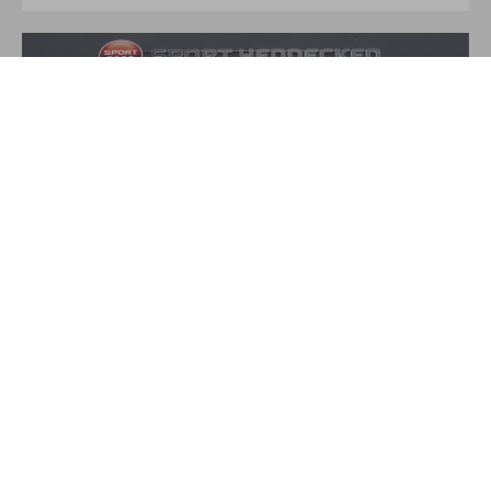
Über Sport Hennecken
Auf über 350qm finden Sie hier alles für Ihre Sport und
Freizeit-Aktivitäten. Das Verkaufsteam von Sport Hennecken,
zu dem neben Torsten und Heike Hennecken noch drei
weitere Angestellte gehören, versucht durch freundliche
kompetente Beratung dem Kunden bei modischen und
funktionellen Einkäufen zur Seite zu stehen und zu
informieren. Auch eine professionelle Laufschuhberatung mit
dem Currex-Fußanlyse-Gerät gehört mittlerweile zu
unserer fachlichen Beratung.