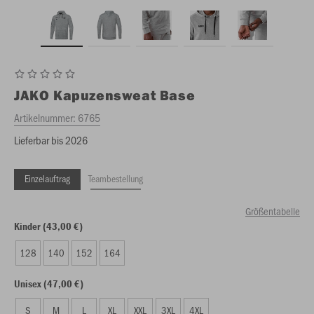
JAKO
Kapuzensweat Base
Artikelnummer:
6765
Lieferbar bis 2026
Einzelauftrag
Teambestellung
Größentabelle
Kinder (43,00 €)
128
140
152
164
Unisex (47,00 €)
S
M
L
XL
XXL
3XL
4XL