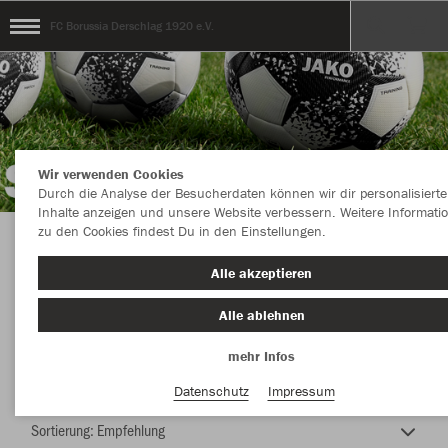
FC Borussia Derschlag 1920 e.V.
Wir verwenden Cookies
Durch die Analyse der Besucherdaten können wir dir personalisierte
Inhalte anzeigen und unsere Website verbessern. Weitere Informati
zu den Cookies findest Du in den Einstellungen.
TEAMSHOP - FC BORUSSIA DERSCHLAG e.V.
Alle akzeptieren
Alle ablehnen
mehr Infos
Farbe
Datenschutz
Impressum