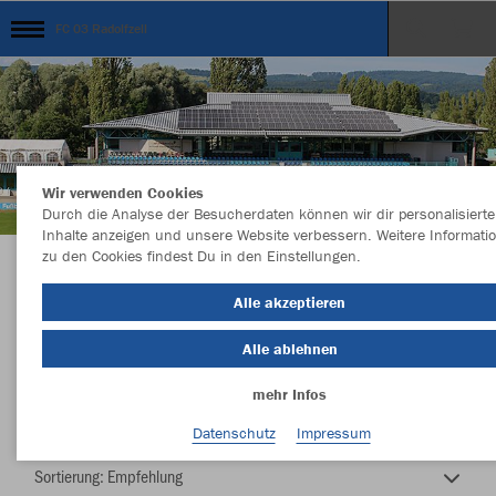
FC 03 Radolfzell
Wir verwenden Cookies
Durch die Analyse der Besucherdaten können wir dir personalisierte
Inhalte anzeigen und unsere Website verbessern. Weitere Informati
zu den Cookies findest Du in den Einstellungen.
Unser Club ...unsere Kollektion
Alle akzeptieren
Alle ablehnen
mehr Infos
Nachhaltig
Farbe
Datenschutz
Impressum