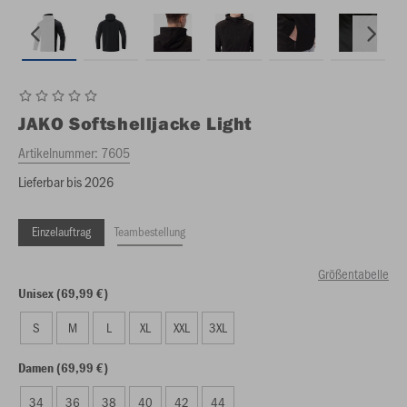
JAKO
Softshelljacke Light
Artikelnummer:
7605
Lieferbar bis 2026
Einzelauftrag
Teambestellung
Größentabelle
Unisex (69,99 €)
S
M
L
XL
XXL
3XL
Damen (69,99 €)
34
36
38
40
42
44