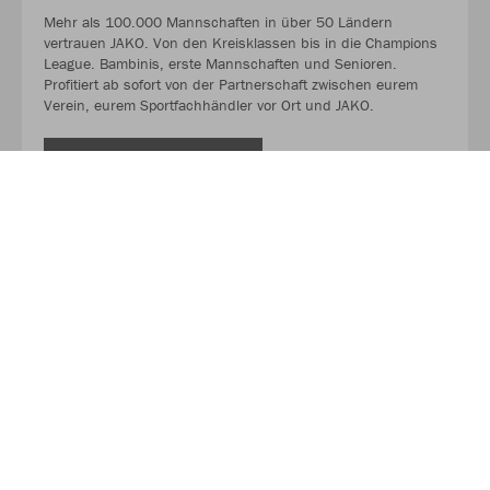
Mehr als 100.000 Mannschaften in über 50 Ländern
vertrauen JAKO. Von den Kreisklassen bis in die Champions
League. Bambinis, erste Mannschaften und Senioren.
Profitiert ab sofort von der Partnerschaft zwischen eurem
Verein, eurem Sportfachhändler vor Ort und JAKO.
MEHR LESEN
Über JAKO
Aus der Garage zum führenden Teamsport-Ausrüster. Die