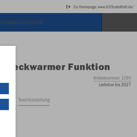
Zur Homepage: www.fc03radolfzell.de/
FUSSBALLSCHUHE
O
Neckwarmer Funktion
Artikelnummer:
1294
Lieferbar bis 2027
ftrag
Teambestellung
9 €)