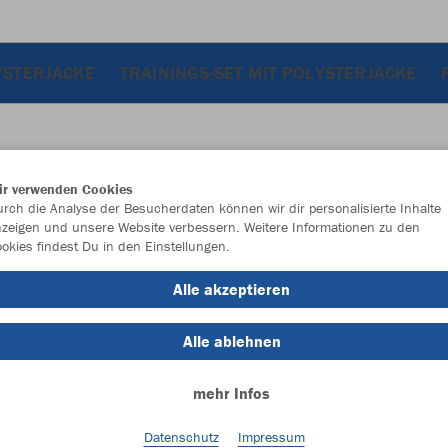
YSTERJACKE
TRAININGS-SET MIT POLYSTERJACKE
ir verwenden Cookies
JAK
rch die Analyse der Besucherdaten können wir dir personalisierte Inhalte
zeigen und unsere Website verbessern. Weitere Informationen zu den
okies findest Du in den Einstellungen.
Alle akzeptieren
Einzelau
Alle ablehnen
Größe (7,6
mehr Infos
One Size
Datenschutz
Impressum