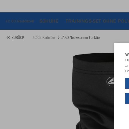
SCHUHE
TRAININGS-SET OHNE POL
FC 03 Radolfzell
FC 03 Radolfzell
JAKO Neckwarmer Funktion
ZURÜCK
W
Du
an
Co