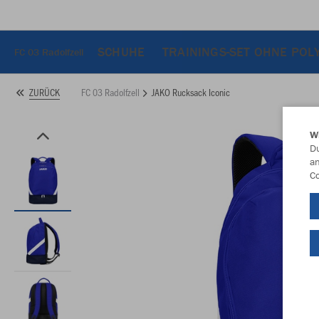
SCHUHE
TRAININGS-SET OHNE POL
FC 03 Radolfzell
FC 03 Radolfzell
JAKO Rucksack Iconic
ZURÜCK
W
Du
an
Co