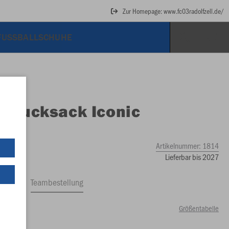
Zur Homepage: www.fc03radolfzell.de/
FUSSBALLSCHUHE
O
Rucksack Iconic
ch
Artikelnummer:
1814
Lieferbar bis 2027
ftrag
Teambestellung
Größentabelle
99 €)