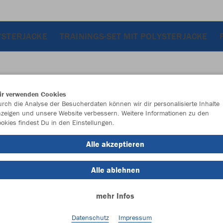
YSTERJACKE
TRAININGS-SET MIT POLYSTERJACKE
ir verwenden Cookies
JAK
rch die Analyse der Besucherdaten können wir dir personalisierte Inhalte
zeigen und unsere Website verbessern. Weitere Informationen zu den
okies findest Du in den Einstellungen.
mit Bodenfa
Alle akzeptieren
Alle ablehnen
Einzelau
mehr Infos
Größe (20,
Datenschutz
Impressum