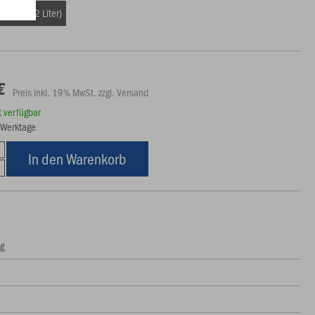
ße (ca. 32 Liter)
€
Preis inkl. 19% MwSt. zzgl. Versand
rt verfügbar
6 Werktage
In den Warenkorb
ng