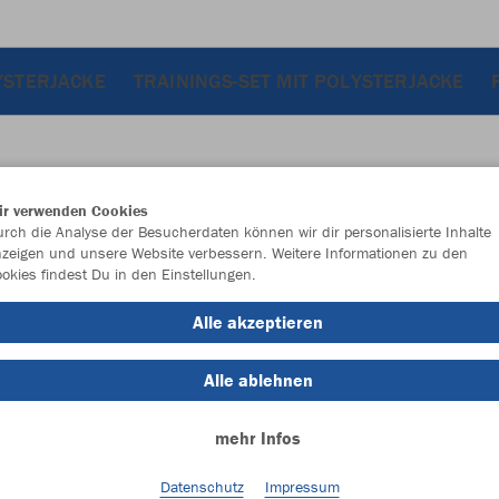
YSTERJACKE
TRAININGS-SET MIT POLYSTERJACKE
ir verwenden Cookies
JAK
rch die Analyse der Besucherdaten können wir dir personalisierte Inhalte
zeigen und unsere Website verbessern. Weitere Informationen zu den
Fle
okies findest Du in den Einstellungen.
Alle akzeptieren
Alle ablehnen
Einzelau
mehr Infos
Größe (10,
Datenschutz
Impressum