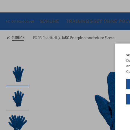
SCHUHE
TRAININGS-SET OHNE POL
FC 03 Radolfzell
FC 03 Radolfzell
JAKO Feldspielerhandschuhe Fleece
ZURÜCK
W
Du
an
Co