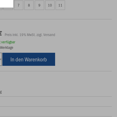
6
7
8
9
10
11
€
Preis inkl. 19% MwSt. zzgl. Versand
rt verfügbar
6 Werktage
In den Warenkorb
ng