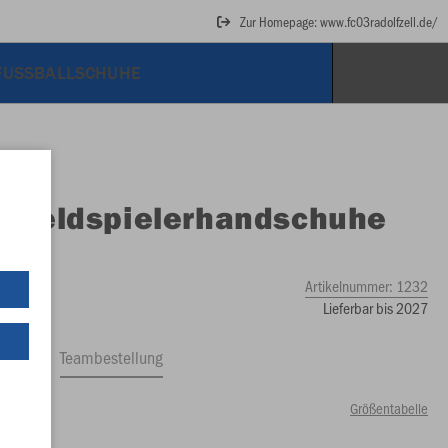
Zur Homepage: www.fc03radolfzell.de/
FUSSBALLSCHUHE
O
Feldspielerhandschuhe
ece
Artikelnummer:
1232
Lieferbar bis 2027
ftrag
Teambestellung
Größentabelle
49 €)