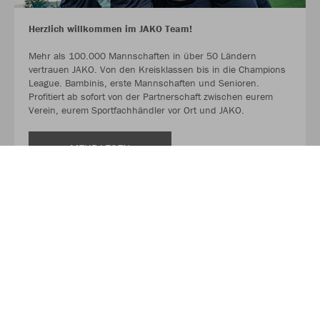
Herzlich willkommen im JAKO Team!
Mehr als 100.000 Mannschaften in über 50 Ländern
vertrauen JAKO. Von den Kreisklassen bis in die Champions
League. Bambinis, erste Mannschaften und Senioren.
Profitiert ab sofort von der Partnerschaft zwischen eurem
Verein, eurem Sportfachhändler vor Ort und JAKO.
MEHR LESEN