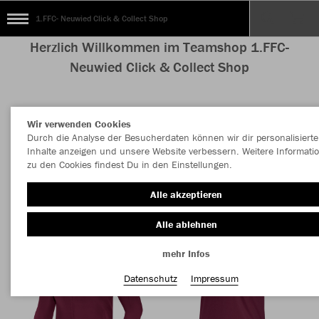
1.FFC- Neuwied Click & Collect Shop
Herzlich Willkommen im Teamshop 1.FFC-
Neuwied Click & Collect Shop
Wir verwenden Cookies
Nachhaltig
Farbe
Durch die Analyse der Besucherdaten können wir dir personalisierte
Inhalte anzeigen und unsere Website verbessern. Weitere Informati
zu den Cookies findest Du in den Einstellungen.
Alle akzeptieren
Alle ablehnen
mehr Infos
Datenschutz
Impressum