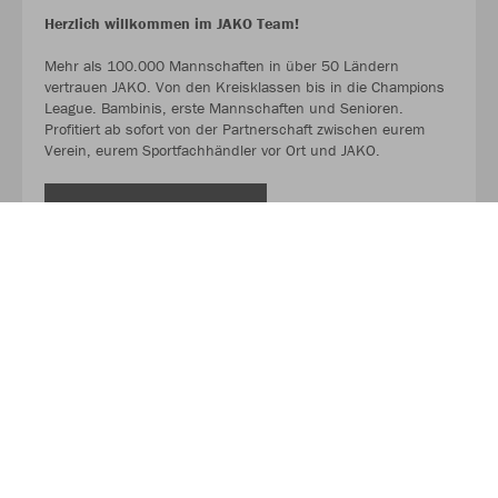
Herzlich willkommen im JAKO Team!
Mehr als 100.000 Mannschaften in über 50 Ländern
vertrauen JAKO. Von den Kreisklassen bis in die Champions
League. Bambinis, erste Mannschaften und Senioren.
Profitiert ab sofort von der Partnerschaft zwischen eurem
Verein, eurem Sportfachhändler vor Ort und JAKO.
MEHR LESEN
Über JAKO