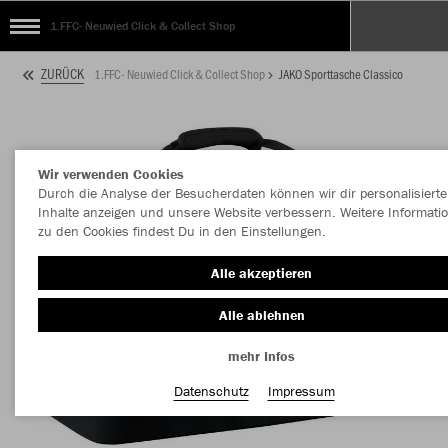
1.FFC- Neuwied Click & Collect Shop
ZURÜCK
1.FFC- Neuwied Click & Collect Shop
JAKO Sporttasche Classico
Wir verwenden Cookies
Durch die Analyse der Besucherdaten können wir dir personalisierte
Inhalte anzeigen und unsere Website verbessern. Weitere Informati
zu den Cookies findest Du in den Einstellungen.
Alle akzeptieren
Alle ablehnen
mehr Infos
Datenschutz
Impressum