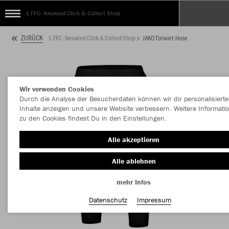
1.FFC- Neuwied Click & Collect Shop
ZURÜCK
1.FFC- Neuwied Click & Collect Shop
JAKO Torwart-Hose
Wir verwenden Cookies
Durch die Analyse der Besucherdaten können wir dir personalisierte
Inhalte anzeigen und unsere Website verbessern. Weitere Informati
zu den Cookies findest Du in den Einstellungen.
Alle akzeptieren
Alle ablehnen
mehr Infos
Datenschutz
Impressum