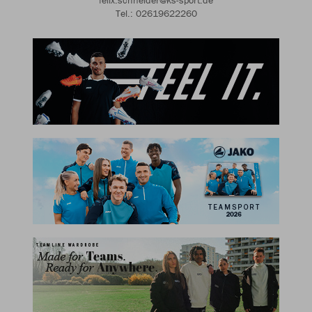
felix.schneider@ks-sport.de
Tel.: 02619622260