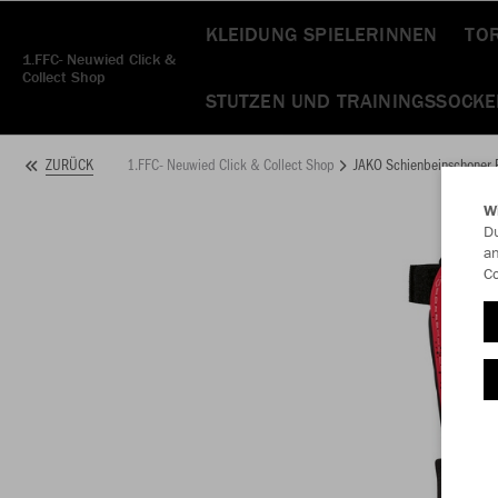
KLEIDUNG SPIELERINNEN
TO
1.FFC- Neuwied Click &
Collect Shop
STUTZEN UND TRAININGSSOCK
1.FFC- Neuwied Click & Collect Shop
JAKO Schienbeinschoner 
ZURÜCK
W
Du
an
Co