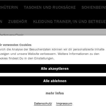
RHÜTERIN
TASCHEN UND RUCKSÄCKE
SCHIENBEI
EN
ZUBEHÖR
KLEIDUNG TRAINER/IN UND BETREUE
Performance Classic
ir verwenden Cookies
rch die Analyse der Besucherdaten können wir dir personalisierte Inhalte
JAK
zeigen und unsere Website verbessern. Weitere Informationen zu den
okies findest Du in den Einstellungen.
Perf
Alle akzeptieren
sportrot
Alle ablehnen
mehr Infos
Datenschutz
Impressum