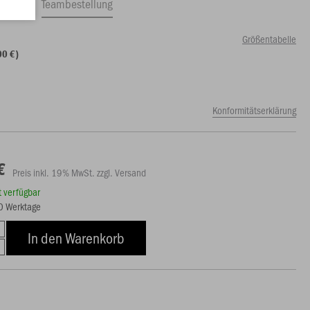
ftrag
Teambestellung
Größentabelle
00 €)
Konformitätserklärung
€
Preis inkl. 19% MwSt. zzgl. Versand
rt verfügbar
10 Werktage
In den Warenkorb