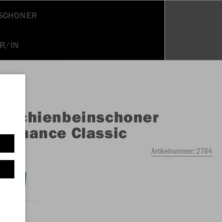
NSCHONER
R/IN
O
Schienbeinschoner
ormance Classic
Artikelnummer:
2764