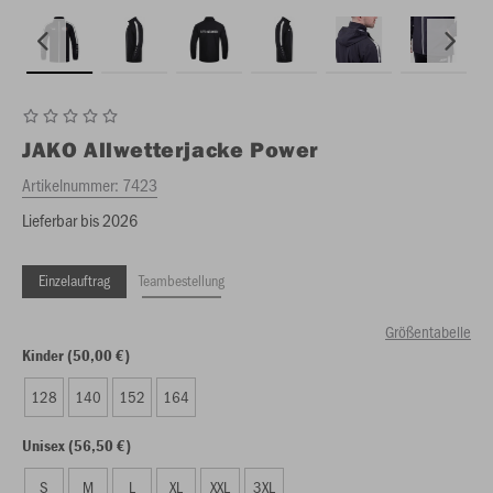
JAKO
Allwetterjacke Power
Artikelnummer:
7423
Lieferbar bis 2026
Einzelauftrag
Teambestellung
Größentabelle
Kinder (50,00 €)
128
140
152
164
Unisex (56,50 €)
S
M
L
XL
XXL
3XL