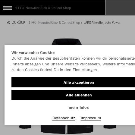
1.FFC- Neuwied Click & Collect Shop
ZURÜCK
1.FFC- Neuwied Click & Collect Shop
JAKO Allwetterjacke Power
Wir verwenden Cookies
Durch die Analyse der Besucherdaten können wir dir personalisierte
Inhalte anzeigen und unsere Website verbessern. Weitere Informati
zu den Cookies findest Du in den Einstellungen.
Alle akzeptieren
Alle ablehnen
mehr Infos
Datenschutz
Impressum