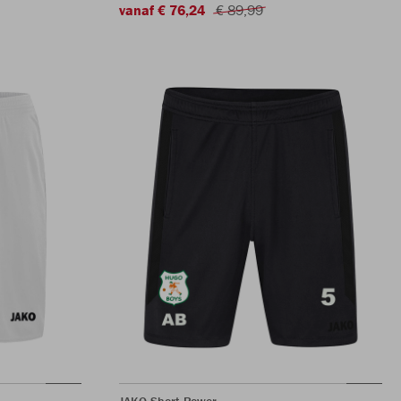
vanaf € 76,24
€ 89,99