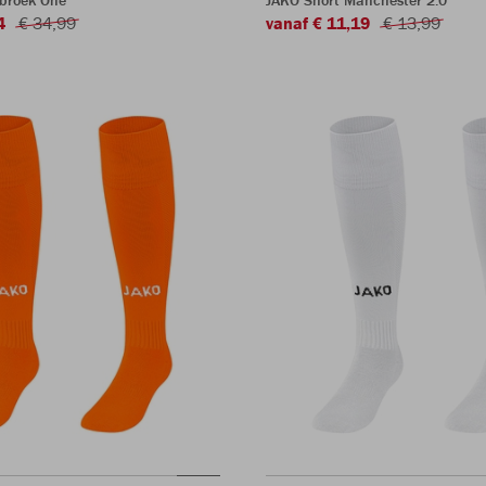
sbroek One
JAKO Short Manchester 2.0
4
€ 34,99
vanaf € 11,19
€ 13,99