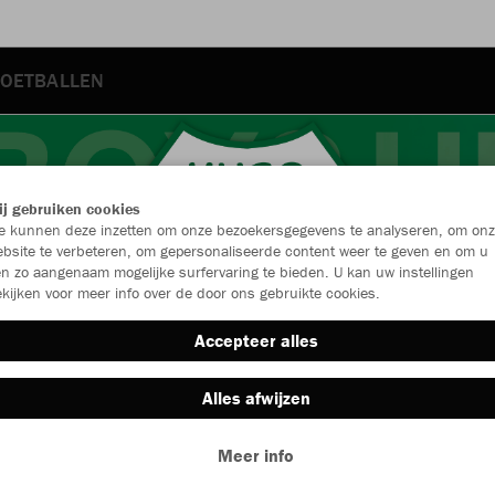
OETBALLEN
j gebruiken cookies
 kunnen deze inzetten om onze bezoekersgegevens te analyseren, om onz
bsite te verbeteren, om gepersonaliseerde content weer te geven en om u
n zo aangenaam mogelijke surfervaring te bieden. U kan uw instellingen
kijken voor meer info over de door ons gebruikte cookies.
Accepteer alles
Alles afwijzen
Nieuw
Kledingstuk
Meer info