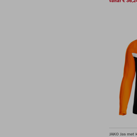
vanaf € 36,2
JAKO Jas met k