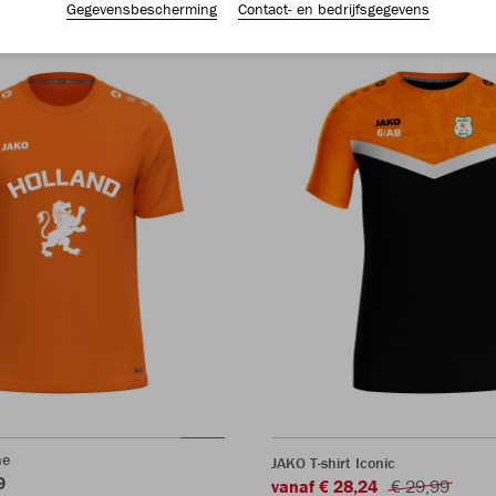
Gegevensbescherming
Contact- en bedrijfsgegevens
ne
JAKO T-shirt Iconic
9
vanaf € 28,24
€ 29,99