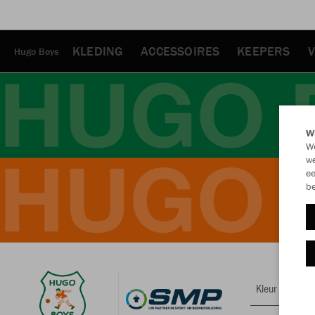
KLEDING
ACCESSOIRES
KEEPERS
V
Hugo Boys
Wi
We
we
ee
be
Kleur