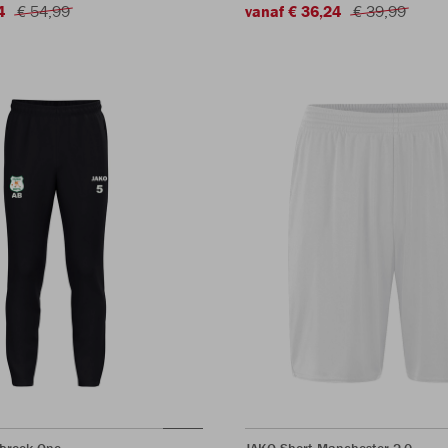
4
€ 54,99
vanaf € 36,24
€ 39,99