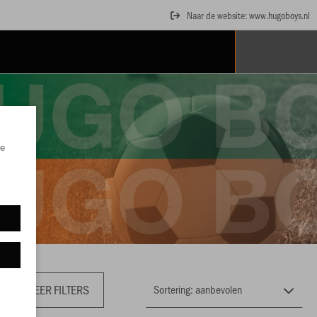
Naar de website: www.hugoboys.nl
e
MEER FILTERS