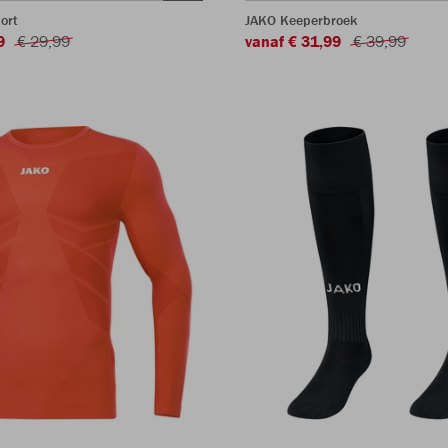
ort
JAKO Keeperbroek
9
€ 29,99
vanaf € 31,99
€ 39,99