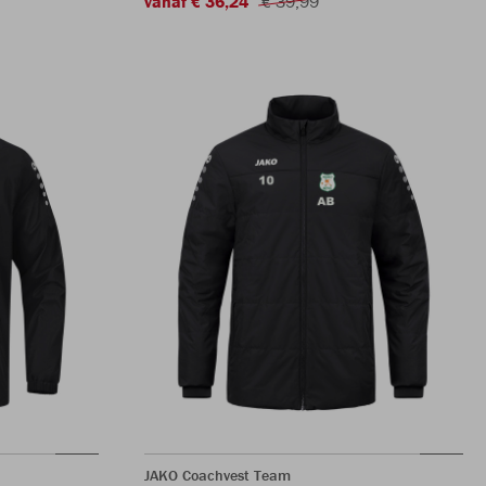
vanaf € 36,24
€ 39,99
JAKO Coachvest Team