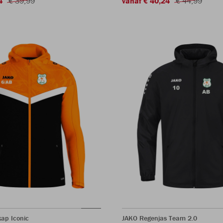
4
€ 39,99
vanaf € 40,24
€ 44,99
ap Iconic
JAKO Regenjas Team 2.0