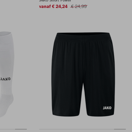
JAKO Short Power
vanaf € 24,24
€ 24,99