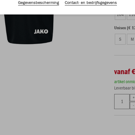
Gegevensbescherming
Contact- en bedrijfsgegevens
Kinderen (€
104
11
Unisex (€ 1
S
M
vanaf 
artikel onmi
Leverbaar b