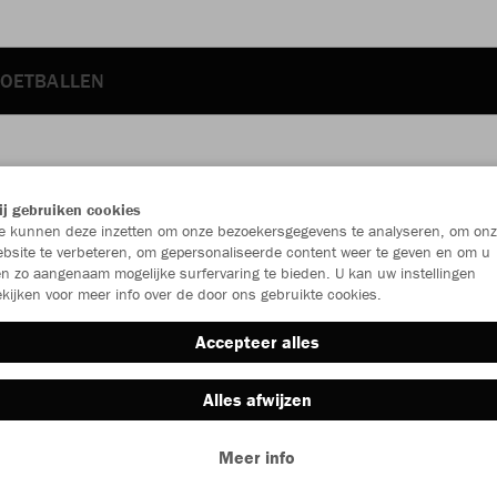
OETBALLEN
JAK
j gebruiken cookies
 kunnen deze inzetten om onze bezoekersgegevens te analyseren, om onz
bsite te verbeteren, om gepersonaliseerde content weer te geven en om u
zwart
n zo aangenaam mogelijke surfervaring te bieden. U kan uw instellingen
kijken voor meer info over de door ons gebruikte cookies.
Accepteer alles
Alles afwijzen
Individu
Meer info