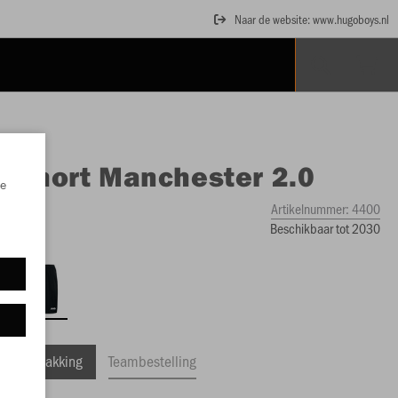
Naar de website: www.hugoboys.nl
O
Short Manchester 2.0
e
Artikelnummer:
4400
Beschikbaar tot 2030
ele Verpakking
Teambestelling