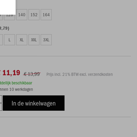
 11,19)
6
128
140
152
164
2,79)
L
XL
XXL
3XL
€ 11,19
€ 13,99
Prijs incl. 21% BTW excl. verzendkosten
ddellijk beschikbaar
innen 10 werkdagen
In de winkelwagen