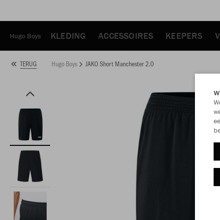
KLEDING
ACCESSOIRES
KEEPERS
V
Hugo Boys
Hugo Boys
JAKO Short Manchester 2.0
TERUG
Wi
We
we
ee
be