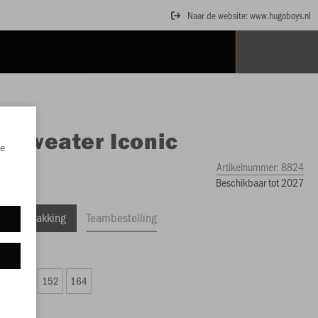
Naar de website: www.hugoboys.nl
O
Sweater Iconic
e
Artikelnummer:
8824
Beschikbaar tot 2027
ele Verpakking
Teambestelling
 36,24)
8
140
152
164
0,24)