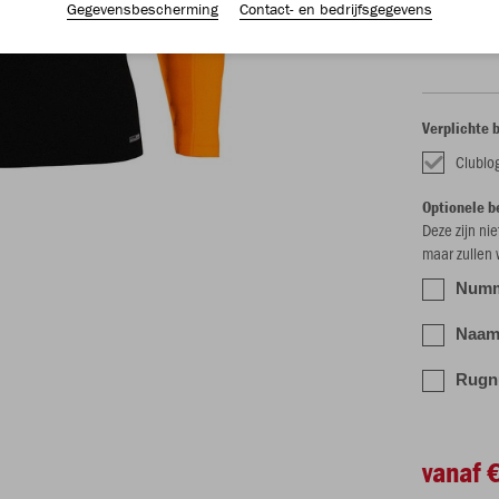
Gegevensbescherming
Contact- en bedrijfsgegevens
S
M
Verplichte 
Clublo
Optionele b
Deze zijn ni
maar zullen
Numme
Naam 
Rugn
vanaf 