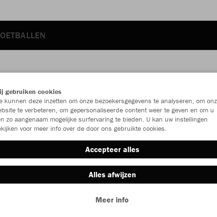
OETBALLEN
JAK
j gebruiken cookies
 kunnen deze inzetten om onze bezoekersgegevens te analyseren, om onz
bsite te verbeteren, om gepersonaliseerde content weer te geven en om u
n zo aangenaam mogelijke surfervaring te bieden. U kan uw instellingen
kijken voor meer info over de door ons gebruikte cookies.
Individu
Accepteer alles
Kinderen (€
Alles afwijzen
116
12
Meer info
Unisex (€ 4