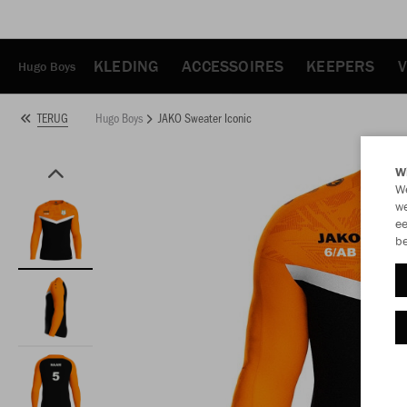
KLEDING
ACCESSOIRES
KEEPERS
V
Hugo Boys
Hugo Boys
JAKO Sweater Iconic
TERUG
Wi
We
we
ee
be