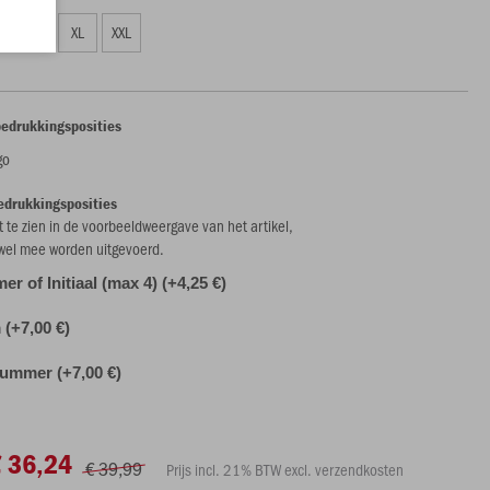
L
XL
XXL
bedrukkingsposities
go
edrukkingsposities
et te zien in de voorbeeldweergave van het artikel,
 wel mee worden uitgevoerd.
r of Initiaal (max 4) (+4,25 €)
(+7,00 €)
ummer (+7,00 €)
€ 36,24
€ 39,99
Prijs incl. 21% BTW excl. verzendkosten