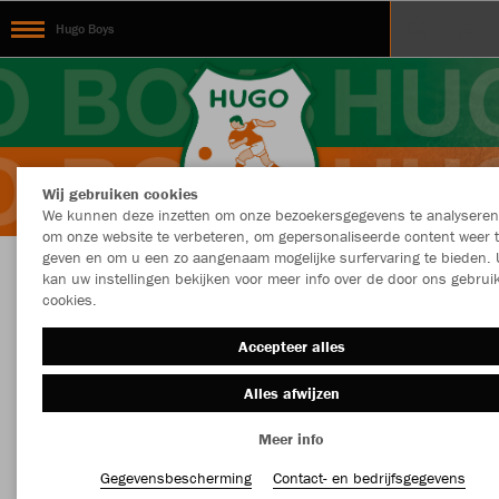
Hugo Boys
Wij gebruiken cookies
We kunnen deze inzetten om onze bezoekersgegevens te analyseren
om onze website te verbeteren, om gepersonaliseerde content weer 
geven en om u een zo aangenaam mogelijke surfervaring te bieden. 
kan uw instellingen bekijken voor meer info over de door ons gebrui
Hugo Boys
cookies.
Accepteer alles
Alles afwijzen
Kleur
Sport
Meer info
MEER FILTERS
Materiaalsoort
Gegevensbescherming
Contact- en bedrijfsgegevens