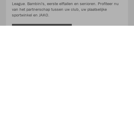
League. Bambini's, eerste elftallen en senioren. Profiteer nu
van het partnerschap tussen uw club, uw plaatselijke
sportwinkel en JAKO.
LEES MEER
Over JAKO
Van in een garage tot de toonaangevende leverancier in
teamsport. Het succesverhaal van JAKO begon in 1989 en
duurt tot op de dag van vandaag voort. Sinds de oprichting