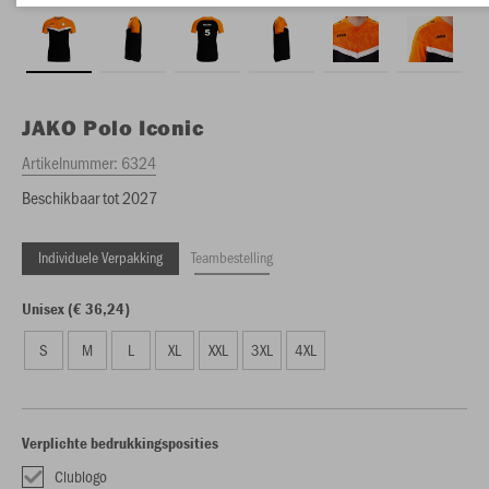
JAKO
Polo Iconic
Artikelnummer:
6324
Beschikbaar tot 2027
Individuele Verpakking
Teambestelling
Unisex (€ 36,24)
S
M
L
XL
XXL
3XL
4XL
Verplichte bedrukkingsposities
Clublogo