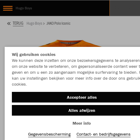
Hugo Boys
TERUG
Hugo Boys
JAKO Polo Iconic
Wij gebruiken cookies
We kunnen deze inzetten om onze bezoekersgegevens te analyseren
om onze website te verbeteren, om gepersonaliseerde content weer 
geven en om u een zo aangenaam mogelijke surfervaring te bieden. 
kan uw instellingen bekijken voor meer info over de door ons gebrui
cookies.
Accepteer alles
Alles afwijzen
Meer info
Gegevensbescherming
Contact- en bedrijfsgegevens