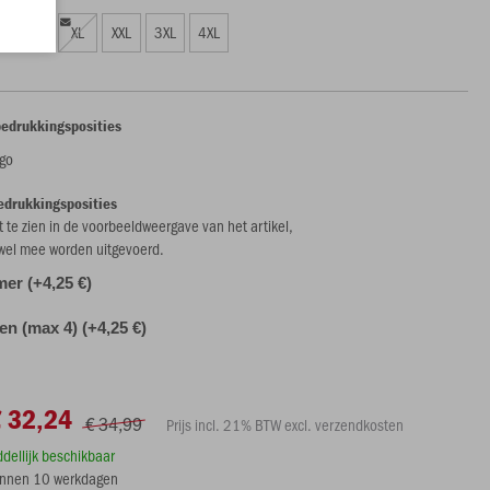
L
XL
XXL
3XL
4XL
bedrukkingsposities
ogo
edrukkingsposities
et te zien in de voorbeeldweergave van het artikel,
 wel mee worden uitgevoerd.
r (+4,25 €)
len (max 4) (+4,25 €)
€ 32,24
€ 34,99
Prijs incl. 21% BTW excl. verzendkosten
ddellijk beschikbaar
innen 10 werkdagen