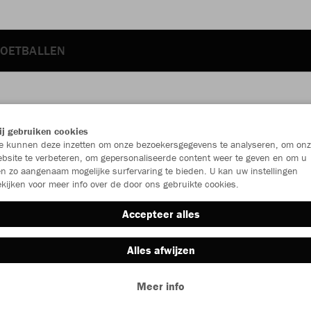
OETBALLEN
JAK
j gebruiken cookies
 kunnen deze inzetten om onze bezoekersgegevens te analyseren, om onz
bsite te verbeteren, om gepersonaliseerde content weer te geven en om u
n zo aangenaam mogelijke surfervaring te bieden. U kan uw instellingen
kijken voor meer info over de door ons gebruikte cookies.
Individu
Accepteer alles
Kinderen (€
Alles afwijzen
116
12
Meer info
Unisex (€ 3