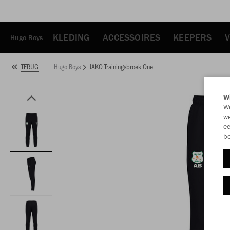
KLEDING
ACCESSOIRES
KEEPERS
V
Hugo Boys
Hugo Boys
JAKO Trainingsbroek One
TERUG
Wi
We
we
ee
be