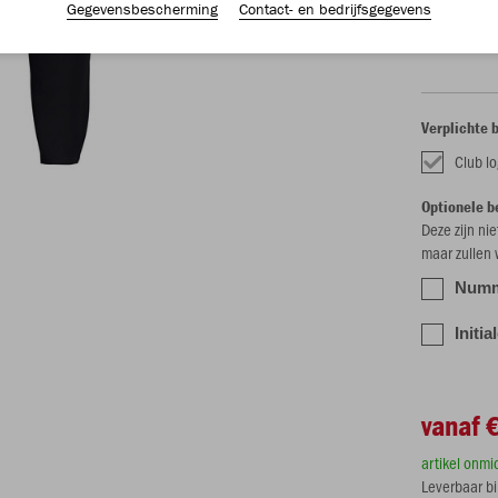
Gegevensbescherming
Contact- en bedrijfsgegevens
S
M
Verplichte 
Club l
Optionele b
Deze zijn ni
maar zullen
Numme
Initia
vanaf 
artikel onmi
Leverbaar b