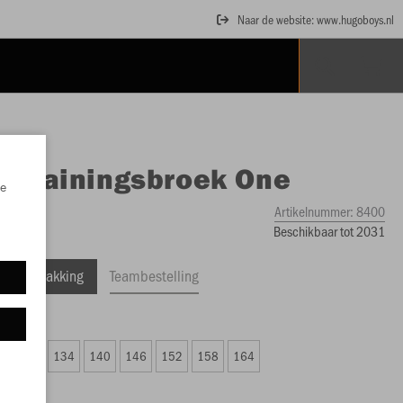
Naar de website: www.hugoboys.nl
O
Trainingsbroek One
e
Artikelnummer:
8400
Beschikbaar tot 2031
ele Verpakking
Teambestelling
 32,24)
2
128
134
140
146
152
158
164
6,24)