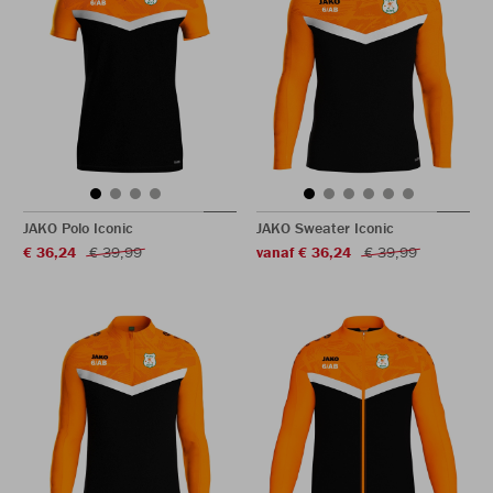
JAKO Polo Iconic
JAKO Sweater Iconic
€ 36,24
€ 39,99
vanaf € 36,24
€ 39,99