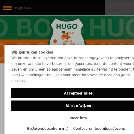
Hugo Boys
Wij gebruiken cookies
We kunnen deze inzetten om onze bezoekersgegevens te analyseren
om onze website te verbeteren, om gepersonaliseerde content weer 
geven en om u een zo aangenaam mogelijke surfervaring te bieden. 
kan uw instellingen bekijken voor meer info over de door ons gebrui
Hugo Boys
cookies.
Accepteer alles
Alles afwijzen
Kleur
Nieuw
Meer info
MEER FILTERS
Kledingstuk
Gegevensbescherming
Contact- en bedrijfsgegevens