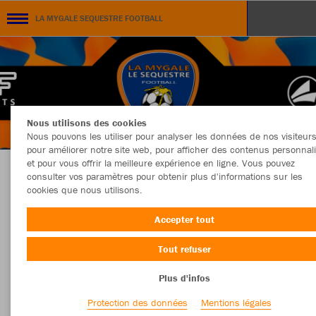
LA MYGALE SEQUESTRE FOOTBALL
Nous utilisons des cookies
Nous pouvons les utiliser pour analyser les données de nos visiteurs
pour améliorer notre site web, pour afficher des contenus personnal
et pour vous offrir la meilleure expérience en ligne. Vous pouvez
consulter vos paramètres pour obtenir plus d'informations sur les
BOUTIQUE OFFICIELLE LA MYGALE SEQUESTRE
cookies que nous utilisons.
Accepter tout
Tout refuser
Couleur
Taille
Plus d'infos
Protection des données
Mentions légales