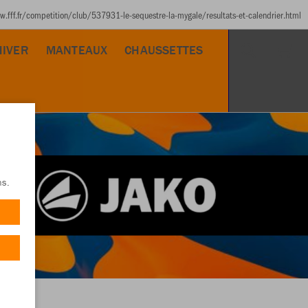
www.fff.fr/competition/club/537931-le-sequestre-la-mygale/resultats-et-calendrier.html
HIVER
MANTEAUX
CHAUSSETTES
ns.