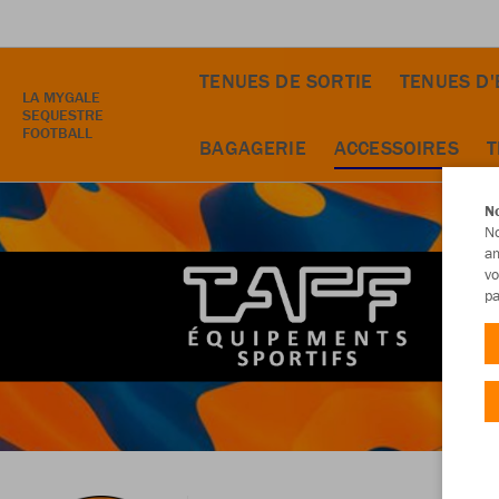
TENUES DE SORTIE
TENUES D
LA MYGALE
SEQUESTRE
FOOTBALL
BAGAGERIE
ACCESSOIRES
T
No
No
am
vo
pa