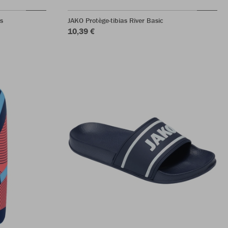
s
JAKO Protège-tibias River Basic
10,39 €