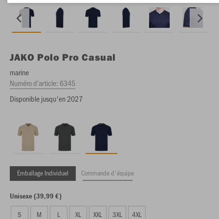
JAKO
Polo Pro Casual
marine
Numéro d’article:
6345
Disponible jusqu'en 2027
Emballage Individuel
Commande d'équipe
Unisexe (39,99 €)
S
M
L
XL
XXL
3XL
4XL