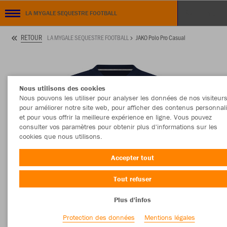
LA MYGALE SEQUESTRE FOOTBALL
RETOUR
LA MYGALE SEQUESTRE FOOTBALL
JAKO Polo Pro Casual
Nous utilisons des cookies
Nous pouvons les utiliser pour analyser les données de nos visiteurs
pour améliorer notre site web, pour afficher des contenus personnal
et pour vous offrir la meilleure expérience en ligne. Vous pouvez
consulter vos paramètres pour obtenir plus d'informations sur les
cookies que nous utilisons.
Accepter tout
Tout refuser
Plus d'infos
Protection des données
Mentions légales