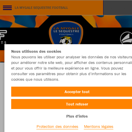
LA MYGALE SEQUESTRE FOOTBALL
Nous utilisons des cookies
Nous pouvons les utiliser pour analyser les données de nos visiteurs
pour améliorer notre site web, pour afficher des contenus personnal
et pour vous offrir la meilleure expérience en ligne. Vous pouvez
consulter vos paramètres pour obtenir plus d'informations sur les
BOUTIQUE OFFICIELLE LA MYGALE SEQUESTRE
cookies que nous utilisons.
Accepter tout
Tout refuser
Couleur
Taille
Plus d'infos
Protection des données
Mentions légales