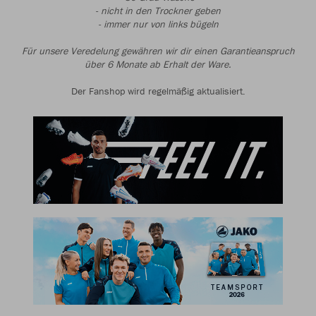
- nicht in den Trockner geben
- immer nur von links bügeln
Für unsere Veredelung gewähren wir dir einen Garantieanspruch
über 6 Monate ab Erhalt der Ware.
Der Fanshop wird regelmäßig aktualisiert.